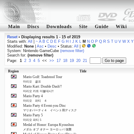
Main
Discs
Downloads
Site
Guide
Wiki
Reset
•
Displaying results 1 - 15 of 2019
Starts with:
All
|
~
A
B
C
D
E
F
G
H
I
J
K
L
M
N
O
P
Q
R
S
T
U
V
W
X
Y
Modified:
None
|
Asc
•
Desc
• Status:
All
|
System: Nintendo GameCube
(remove filter)
Search for:
(remove filter)
Page:
1
2
3
4
5
<<
>>
17
18
19
20
21
Region
Title
Mario Golf: Toadstool Tour
마리오 골프
Mario Kart: Double Dash!!
마리오 카트 더블대시!!
Mario Party 4
마리오 파티 ４
Mario Party 4 Event-you Disc
マリオパーティ４ イベント用ディスク
Mario Party 5
마리오 파티 5
Medal of Honor: Europa Kyoushuu
メダル オブ オナー ヨーロッパ 強襲