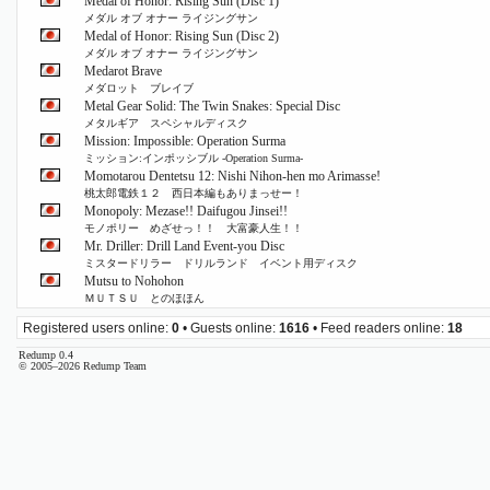
Medal of Honor: Rising Sun (Disc 1)
メダル オブ オナー ライジングサン
Medal of Honor: Rising Sun (Disc 2)
メダル オブ オナー ライジングサン
Medarot Brave
メダロット ブレイブ
Metal Gear Solid: The Twin Snakes: Special Disc
メタルギア スペシャルディスク
Mission: Impossible: Operation Surma
ミッション:インポッシブル -Operation Surma-
Momotarou Dentetsu 12: Nishi Nihon-hen mo Arimasse!
桃太郎電鉄１２ 西日本編もありまっせー！
Monopoly: Mezase!! Daifugou Jinsei!!
モノポリー めざせっ！！ 大富豪人生！！
Mr. Driller: Drill Land Event-you Disc
ミスタードリラー ドリルランド イベント用ディスク
Mutsu to Nohohon
ＭＵＴＳＵ とのほほん
Registered users online:
0
• Guests online:
1616
• Feed readers online:
18
Redump 0.4
© 2005–2026 Redump Team