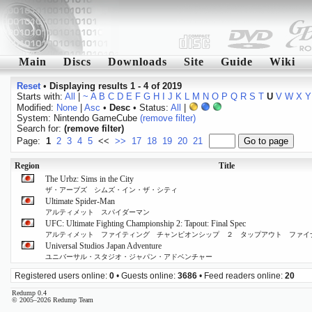
Main
Discs
Downloads
Site
Guide
Wiki
Reset
•
Displaying results 1 - 4 of 2019
Starts with:
All
|
~
A
B
C
D
E
F
G
H
I
J
K
L
M
N
O
P
Q
R
S
T
U
V
W
X
Y
Modified:
None
|
Asc
•
Desc
• Status:
All
|
System: Nintendo GameCube
(remove filter)
Search for:
(remove filter)
Page:
1
2
3
4
5
<<
>>
17
18
19
20
21
Region
Title
The Urbz: Sims in the City
ザ・アーブズ シムズ・イン・ザ・シティ
Ultimate Spider-Man
アルティメット スパイダーマン
UFC: Ultimate Fighting Championship 2: Tapout: Final Spec
アルティメット ファイティング チャンピオンシップ ２ タップアウト ファイ
Universal Studios Japan Adventure
ユニバーサル・スタジオ・ジャパン・アドベンチャー
Registered users online:
0
• Guests online:
3686
• Feed readers online:
20
Redump 0.4
© 2005–2026 Redump Team