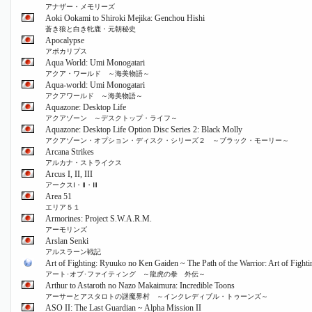
アナザー・メモリーズ
Aoki Ookami to Shiroki Mejika: Genchou Hishi
蒼き狼と白き牝鹿・元朝秘史
Apocalypse
アポカリプス
Aqua World: Umi Monogatari
アクア・ワールド ～海美物語～
Aqua-world: Umi Monogatari
アクアワールド ～海美物語～
Aquazone: Desktop Life
アクアゾーン ～デスクトップ・ライフ～
Aquazone: Desktop Life Option Disc Series 2: Black Molly
アクアゾーン・オプション・ディスク・シリーズ２ ～ブラック・モーリー～
Arcana Strikes
アルカナ・ストライクス
Arcus I, II, III
アークスⅠ・Ⅱ・Ⅲ
Area 51
エリア５１
Armorines: Project S.W.A.R.M.
アーモリンズ
Arslan Senki
アルスラーン戦記
Art of Fighting: Ryuuko no Ken Gaiden ~ The Path of the Warrior: Art of Fighti
アート･オブ･ファイティング ～龍虎の拳 外伝～
Arthur to Astaroth no Nazo Makaimura: Incredible Toons
アーサーとアスタロトの謎魔界村 ～インクレディブル・トゥーンズ～
ASO II: The Last Guardian ~ Alpha Mission II