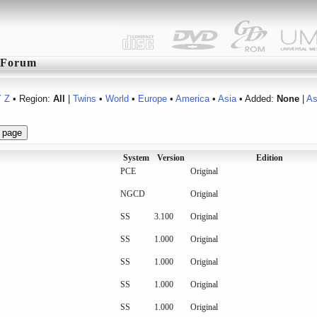
Forum
Y
Z
• Region:
All
|
Twins
•
World
•
Europe
•
America
•
Asia
• Added:
None
|
A
System
Version
Edition
PCE
Original
NGCD
Original
SS
3.100
Original
SS
1.000
Original
SS
1.000
Original
SS
1.000
Original
SS
1.000
Original