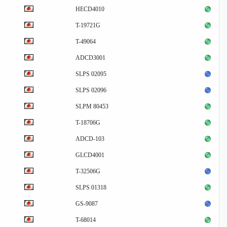
HECD4010
T-19721G
T-49064
ADCD3001
SLPS 02095
SLPS 02096
SLPM 80453
T-18706G
ADCD-103
GLCD4001
T-32506G
SLPS 01318
GS-9087
T-68014