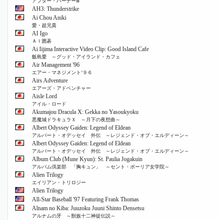
アフター・バーナーⅢ
AH3: Thunderstrike
Ai Chou Aniki
愛・超兄貴
AI Igo
ＡＩ囲碁
Ai Iijima Interactive Video Clip: Good Island Cafe
飯島愛 ～グッド・アイランド・カフェ
Air Management '96
エアー・マネジメント’９６
Airs Adventure
エアーズ・アドベンチャー
Aisle Lord
アイル・ロード
Akumajou Dracula X: Gekka no Yasoukyoku
悪魔城ドラキュラＸ ～月下の夜想曲～
Albert Odyssey Gaiden: Legend of Eldean
アルバート・オデッセイ 外伝 ～レジェンド・オブ・エルディーン～
Albert Odyssey Gaiden: Legend of Eldean
アルバート・オデッセイ 外伝 ～レジェンド・オブ・エルディーン～
Album Club (Mune Kyun): St. Paulia Jogakuin
アルバム倶楽部 「胸キュン」 ～セント・ポーリア女学院～
Alien Trilogy
エイリアン・トリロジー
Alien Trilogy
All-Star Baseball '97 Featuring Frank Thomas
Alnam no Kiba: Juuzoku Juuni Shinto Densetsu
アルナムの牙 ～獣族十二神徒伝説～