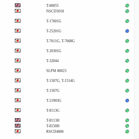
T-60055
NSCD5018
T-17601G
T-25201G
T-7611G, T-7668G
T-20301G
T-32044
SLPM 86023
T-1507G, T-1514G
T-1507G
T-21903G
T-8113G
T-8113H
T-8150H
RSCD4006