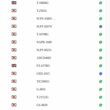
T-18606G
T-2501G
SCPS 45065 …
SLPS 02074
T-16708G
NAPR-1049
SLPS 00231
ADCD4002
FZ-SJ7801
GED-1015
TJCD0011
G-6031
T-21512G
GS-9020