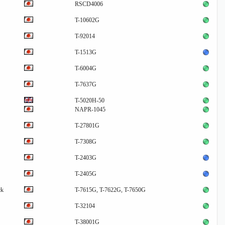
RSCD4006
T-10602G
T-92014
T-1513G
T-6004G
T-7637G
T-5020H-50
NAPR-1045
T-27801G
T-7308G
T-2403G
T-2405G
ck
T-7615G, T-7622G, T-7650G
T-32104
T-38001G