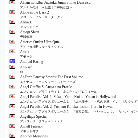
Alnam no Kiba: Juuzoku Juuni Shinto Densetsu
アルナムの牙 ～獣族十二神徒伝説～
Alone in the Dark 2
アローン・イン・ザ・ダーク２
Alshark
アルシャーク
Amagi Shien
天城紫苑
America Oudan Ultra Quiz
アメリカ横断ウルトラ・クイズ
Amok
アモック
Andretti Racing
Ane-san
姐
AnEarth Fantasy Stories: The First Volume
エイナス ファンタジー・ストーリーズ
Angel Graffiti S: Anata e no Profile
エンジェル グラフィティＳ あなたへのプロフィール
Angel Paradise Vol. 1: Sakaki Yuko: Koi no Yokan in Hollywood
エンジェルパラダイスボリューム１ 「坂木優子」 ～恋の予感 イン ホリウッド
Angel Paradise Vol. 2: Yoshino Kimika: Isshoni I-ta-i in Hawaii
エンジェルパラダイスボリューム２ 「吉野公佳」 ～いっしょにい・た・い イン
Angelique Special
アンジェリークＳｐｅｃｉａｌ
Annett Futatabi
アネット再び
Another Memories