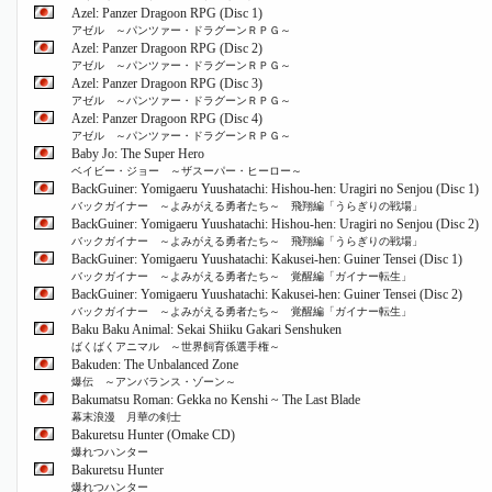
Azel: Panzer Dragoon RPG (Disc 1)
アゼル ～パンツァー・ドラグーンＲＰＧ～
Azel: Panzer Dragoon RPG (Disc 2)
アゼル ～パンツァー・ドラグーンＲＰＧ～
Azel: Panzer Dragoon RPG (Disc 3)
アゼル ～パンツァー・ドラグーンＲＰＧ～
Azel: Panzer Dragoon RPG (Disc 4)
アゼル ～パンツァー・ドラグーンＲＰＧ～
Baby Jo: The Super Hero
ベイビー・ジョー ～ザスーパー・ヒーロー～
BackGuiner: Yomigaeru Yuushatachi: Hishou-hen: Uragiri no Senjou (Disc 1)
バックガイナー ～よみがえる勇者たち～ 飛翔編「うらぎりの戦場」
BackGuiner: Yomigaeru Yuushatachi: Hishou-hen: Uragiri no Senjou (Disc 2)
バックガイナー ～よみがえる勇者たち～ 飛翔編「うらぎりの戦場」
BackGuiner: Yomigaeru Yuushatachi: Kakusei-hen: Guiner Tensei (Disc 1)
バックガイナー ～よみがえる勇者たち～ 覚醒編「ガイナー転生」
BackGuiner: Yomigaeru Yuushatachi: Kakusei-hen: Guiner Tensei (Disc 2)
バックガイナー ～よみがえる勇者たち～ 覚醒編「ガイナー転生」
Baku Baku Animal: Sekai Shiiku Gakari Senshuken
ばくばくアニマル ～世界飼育係選手権～
Bakuden: The Unbalanced Zone
爆伝 ～アンバランス・ゾーン～
Bakumatsu Roman: Gekka no Kenshi ~ The Last Blade
幕末浪漫 月華の剣士
Bakuretsu Hunter (Omake CD)
爆れつハンター
Bakuretsu Hunter
爆れつハンター