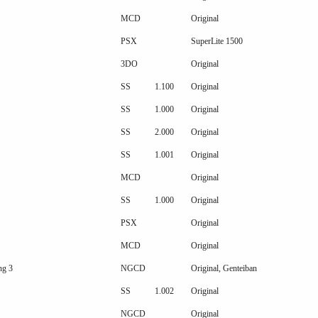
MCD
Original
PSX
SuperLite 1500
3DO
Original
SS
1.100
Original
SS
1.000
Original
SS
2.000
Original
SS
1.001
Original
MCD
Original
SS
1.000
Original
PSX
Original
MCD
Original
ng 3
NGCD
Original, Genteiban
SS
1.002
Original
NGCD
Original