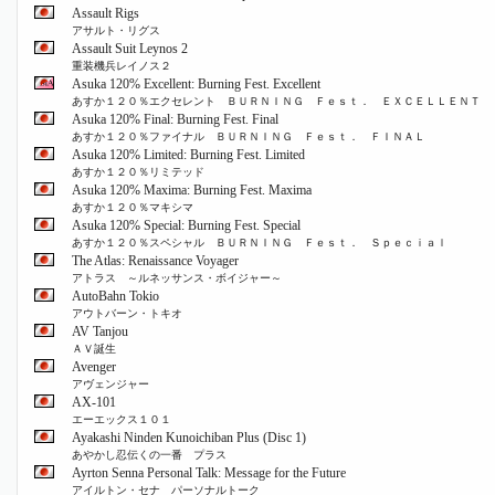
Assault Rigs
アサルト・リグス
Assault Suit Leynos 2
重装機兵レイノス２
Asuka 120% Excellent: Burning Fest. Excellent
あすか１２０％エクセレント ＢＵＲＮＩＮＧ Ｆｅｓｔ． ＥＸＣＥＬＬＥＮＴ
Asuka 120% Final: Burning Fest. Final
あすか１２０％ファイナル ＢＵＲＮＩＮＧ Ｆｅｓｔ． ＦＩＮＡＬ
Asuka 120% Limited: Burning Fest. Limited
あすか１２０％リミテッド
Asuka 120% Maxima: Burning Fest. Maxima
あすか１２０％マキシマ
Asuka 120% Special: Burning Fest. Special
あすか１２０％スペシャル ＢＵＲＮＩＮＧ Ｆｅｓｔ． Ｓｐｅｃｉａｌ
The Atlas: Renaissance Voyager
アトラス ～ルネッサンス・ボイジャー～
AutoBahn Tokio
アウトバーン・トキオ
AV Tanjou
ＡＶ誕生
Avenger
アヴェンジャー
AX-101
エーエックス１０１
Ayakashi Ninden Kunoichiban Plus (Disc 1)
あやかし忍伝くの一番 プラス
Ayrton Senna Personal Talk: Message for the Future
アイルトン・セナ パーソナルトーク