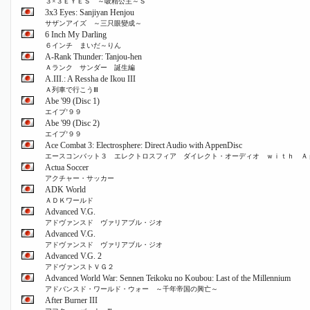
３×３ＥＹＥＳ ～吸精公主～Ｓ
3x3 Eyes: Sanjiyan Henjou
サザンアイズ ～三只眼變成～
6 Inch My Darling
６インチ まいだ～りん
A-Rank Thunder: Tanjou-hen
Ａランク サンダー 誕生編
A.III.: A Ressha de Ikou III
Ａ列車で行こうⅢ
Abe '99 (Disc 1)
エイブ’９９
Abe '99 (Disc 2)
エイブ’９９
Ace Combat 3: Electrosphere: Direct Audio with AppenDisc
エースコンバット３ エレクトロスフィア ダイレクト・オーディオ ｗｉｔｈ Ａ
Actua Soccer
アクチャー・サッカー
ADK World
ＡＤＫワールド
Advanced V.G.
アドヴァンスド ヴァリアブル・ジオ
Advanced V.G.
アドヴァンスド ヴァリアブル・ジオ
Advanced V.G. 2
アドヴァンストＶＧ２
Advanced World War: Sennen Teikoku no Koubou: Last of the Millennium
アドバンスド・ワールド・ウォー ～千年帝国の興亡～
After Burner III