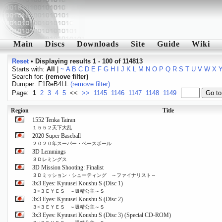
Main
Discs
Downloads
Site
Guide
Wiki
Reset
•
Displaying results 1 - 100 of 114813
Starts with:
All
|
~
A
B
C
D
E
F
G
H
I
J
K
L
M
N
O
P
Q
R
S
T
U
V
W
X
Search for:
(remove filter)
Dumper: F1ReB4LL
(remove filter)
Page:
1
2
3
4
5
<<
>>
1145
1146
1147
1148
1149
Region
Title
1552 Tenka Tairan
１５５２天下大乱
2020 Super Baseball
２０２０年スーパー・ベースボール
3D Lemmings
３Ｄレミングス
3D Mission Shooting: Finalist
３Ｄミッション・シューティング ～ファイナリスト～
3x3 Eyes: Kyuusei Koushu S (Disc 1)
３×３ＥＹＥＳ ～吸精公主～Ｓ
3x3 Eyes: Kyuusei Koushu S (Disc 2)
３×３ＥＹＥＳ ～吸精公主～Ｓ
3x3 Eyes: Kyuusei Koushu S (Disc 3) (Special CD-ROM)