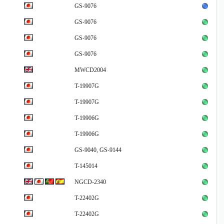
GS-9076
GS-9076
GS-9076
GS-9076
MWCD2004
T-19907G
T-19907G
T-19906G
T-19906G
GS-9040, GS-9144
T-145014
NGCD-2340
T-22402G
T-22402G