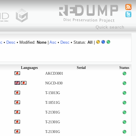
sc
•
Desc
• Modified:
None
|
Asc
•
Desc
• Status:
All
|
Languages
Serial
Status
AKCD3001
NGCD-030
T-15013G
T-18511G
T-21301G
T-21301G
T-21301G