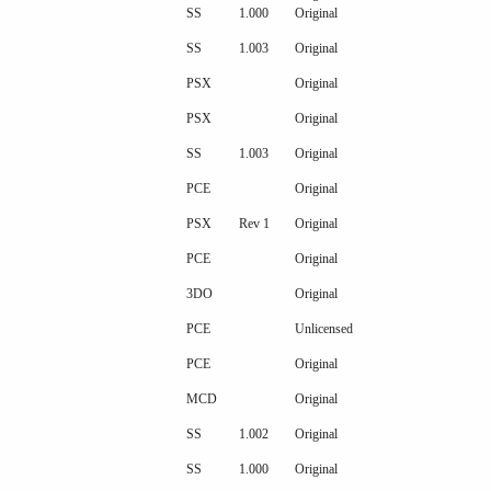
SS
1.000
Original
SS
1.003
Original
PSX
Original
PSX
Original
SS
1.003
Original
PCE
Original
PSX
Rev 1
Original
PCE
Original
3DO
Original
PCE
Unlicensed
PCE
Original
MCD
Original
SS
1.002
Original
SS
1.000
Original