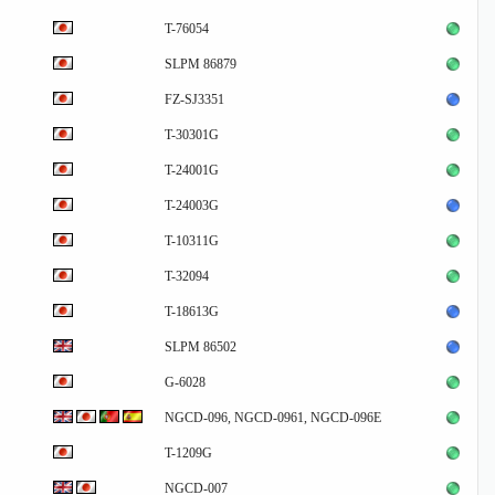
T-76054
SLPM 86879
FZ-SJ3351
T-30301G
T-24001G
T-24003G
T-10311G
T-32094
T-18613G
SLPM 86502
G-6028
NGCD-096, NGCD-0961, NGCD-096E
T-1209G
NGCD-007