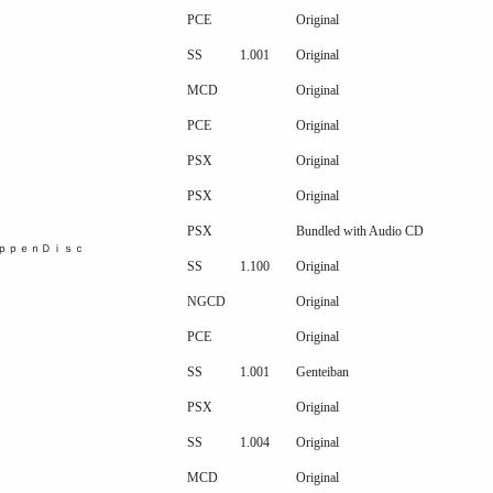
PCE
Original
SS
1.001
Original
MCD
Original
PCE
Original
PSX
Original
PSX
Original
PSX
Bundled with Audio CD
ｐｐｅｎＤｉｓｃ
SS
1.100
Original
NGCD
Original
PCE
Original
SS
1.001
Genteiban
PSX
Original
SS
1.004
Original
MCD
Original