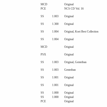
MCD
Original
PCE
NCS CD Vol. 16
SS
1.003
Original
SS
1.300
Original
SS
1.004
Original, Koei Best Collection
SS
1.004
Original
MCD
Original
PSX
Original
SS
1.003
Original, Genteiban
SS
1.003
Genteiban
SS
1.001
Original
SS
1.001
Original
SS
1.000
Original
SS
1.000
Original
PCE
Original