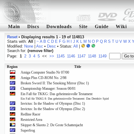
Main
Discs
Downloads
Site
Guide
Wiki
Reset
•
Displaying results 1 - 19 of 114813
Starts with:
All
|
~
A
B
C
D
E
F
G
H
I
J
K
L
M
N
O
P
Q
R
S
T
U
V
W
X
Modified:
None
|
Asc
•
Desc
• Status:
All
|
Search for:
(remove filter)
Page:
1
2
3
4
5
<<
>>
1145
1146
1147
1148
1149
Region
Title
Amiga Computer Studio Nr 07/00
Amiga Plus CD-ROM No. 2/98
Broken Sword II: The Smoking Mirror (Disc 1)
Championship Manager: Season 00/01
Ein Fall für TKKG: Das geheimnisvolle Testament
Ein Fall für TKKG 8: Das geheimnisvolle Testament: Das Detektiv Spiel
Invictus: In the Shadow of Olympus (Disc 1)
Invictus: In the Shadow of Olympus (Disc 2)
Redline Racer
Restricted Area
Skipper & Skeeto 2: De Grote Schattenjacht
Superfrog