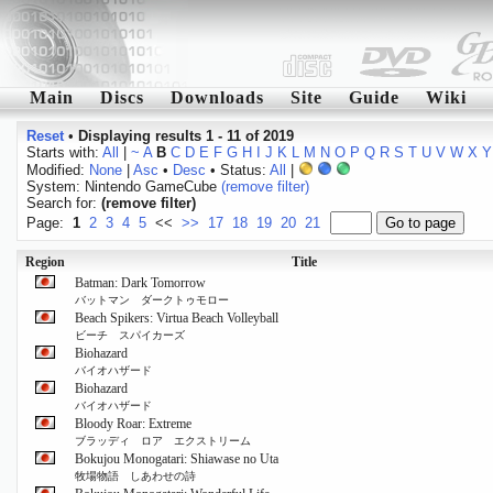
Main
Discs
Downloads
Site
Guide
Wiki
Reset
•
Displaying results 1 - 11 of 2019
Starts with:
All
|
~
A
B
C
D
E
F
G
H
I
J
K
L
M
N
O
P
Q
R
S
T
U
V
W
X
Y
Modified:
None
|
Asc
•
Desc
• Status:
All
|
System: Nintendo GameCube
(remove filter)
Search for:
(remove filter)
Page:
1
2
3
4
5
<<
>>
17
18
19
20
21
Region
Title
Batman: Dark Tomorrow
バットマン ダークトゥモロー
Beach Spikers: Virtua Beach Volleyball
ビーチ スパイカーズ
Biohazard
バイオハザード
Biohazard
バイオハザード
Bloody Roar: Extreme
ブラッディ ロア エクストリーム
Bokujou Monogatari: Shiawase no Uta
牧場物語 しあわせの詩