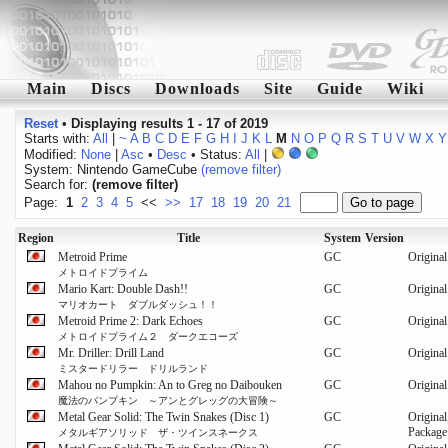
Main
Discs
Downloads
Site
Guide
Wiki
Reset
•
Displaying results 1 - 17 of 2019
Starts with:
All
|
~
A
B
C
D
E
F
G
H
I
J
K
L
M
N
O
P
Q
R
S
T
U
V
W
X
Y
Modified:
None
|
Asc
•
Desc
• Status:
All
|
System: Nintendo GameCube
(remove filter)
Search for:
(remove filter)
Page:
1
2
3
4
5
<<
>>
17
18
19
20
21
Region
Title
System
Version
Metroid Prime
GC
Original
メトロイドプライム
Mario Kart: Double Dash!!
GC
Original
マリオカート ダブルダッシュ！！
Metroid Prime 2: Dark Echoes
GC
Original
メトロイドプライム２ ダークエコーズ
Mr. Driller: Drill Land
GC
Original
ミスタードリラー ドリルランド
Mahou no Pumpkin: An to Greg no Daibouken
GC
Original
魔法のパンプキン ～アンとグレッグの大冒険～
Metal Gear Solid: The Twin Snakes (Disc 1)
GC
Origina
Package
メタルギアソリッド ザ・ツインスネークス