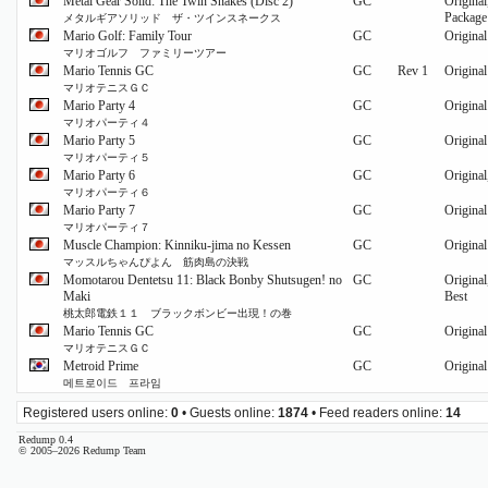
Metal Gear Solid: The Twin Snakes (Disc 2)
GC
Origina
Package
メタルギアソリッド ザ・ツインスネークス
Mario Golf: Family Tour
GC
Original
マリオゴルフ ファミリーツアー
Mario Tennis GC
GC
Rev 1
Original
マリオテニスＧＣ
Mario Party 4
GC
Original
マリオパーティ４
Mario Party 5
GC
Original
マリオパーティ５
Mario Party 6
GC
Original
マリオパーティ６
Mario Party 7
GC
Original
マリオパーティ７
Muscle Champion: Kinniku-jima no Kessen
GC
Original
マッスルちゃんぴよん 筋肉島の決戦
Momotarou Dentetsu 11: Black Bonby Shutsugen! no
GC
Original
Maki
Best
桃太郎電鉄１１ ブラックボンビー出現！の巻
Mario Tennis GC
GC
Original
マリオテニスＧＣ
Metroid Prime
GC
Original
메트로이드 프라임
Registered users online:
0
• Guests online:
1874
• Feed readers online:
14
Redump 0.4
© 2005–2026 Redump Team