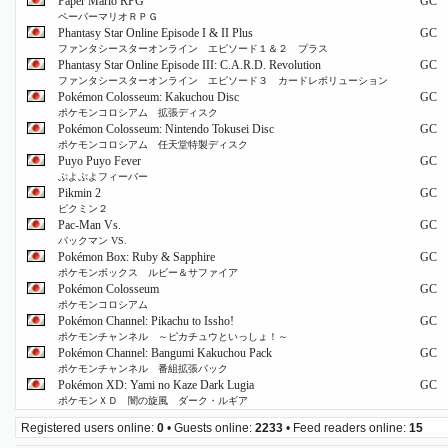
Paper Mario RPG
GC
ペーパーマリオＲＰＧ
Phantasy Star Online Episode I & II Plus
GC
ファンタシースターオンライン エピソード１＆２ プラス
Phantasy Star Online Episode III: C.A.R.D. Revolution
GC
ファンタシースターオンライン エピソード３ カードレボリューション
Pokémon Colosseum: Kakuchou Disc
GC
ポケモンコロシアム 拡張ディスク
Pokémon Colosseum: Nintendo Tokusei Disc
GC
ポケモンコロシアム 任天堂特製ディスク
Puyo Puyo Fever
GC
ぷよぷよフィーバー
Pikmin 2
GC
ピクミン２
Pac-Man Vs.
GC
パックマン VS.
Pokémon Box: Ruby & Sapphire
GC
ポケモンボックス ルビー＆サファイア
Pokémon Colosseum
GC
ポケモンコロシアム
Pokémon Channel: Pikachu to Issho!
GC
ポケモンチャンネル ～ピカチュウといっしょ！～
Pokémon Channel: Bangumi Kakuchou Pack
GC
ポケモンチャンネル 番組拡張パック
Pokémon XD: Yami no Kaze Dark Lugia
GC
ポケモンＸＤ 闇の旋風 ダーク・ルギア
Registered users online:
0
• Guests online:
2233
• Feed readers online:
15