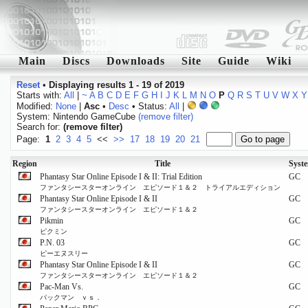
Main
Discs
Downloads
Site
Guide
Wiki
Reset
•
Displaying results 1 - 19 of 2019
Starts with:
All
|
~
A
B
C
D
E
F
G
H
I
J
K
L
M
N
O
P
Q
R
S
T
U
V
W
X
Y
Modified:
None
|
Asc
•
Desc
• Status:
All
|
System: Nintendo GameCube
(remove filter)
Search for:
(remove filter)
Page:
1
2
3
4
5
<<
>>
17
18
19
20
21
Region
Title
Syst
Phantasy Star Online Episode I & II: Trial Edition
GC
ファンタシースターオンライン エピソード１＆２ トライアルエディション
Phantasy Star Online Episode I & II
GC
ファンタシースターオンライン エピソード１＆２
Pikmin
GC
ピクミン
P.N. 03
GC
ピーエヌスリー
Phantasy Star Online Episode I & II
GC
ファンタシースターオンライン エピソード１＆２
Pac-Man Vs.
GC
パックマン ｖｓ．