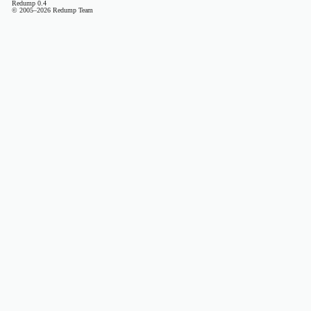
Redump 0.4
© 2005–2026 Redump Team