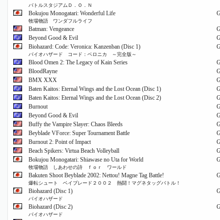
バトルスタジアムＤ．Ｏ．Ｎ
Bokujou Monogatari: Wonderful Life
牧場物語 ワンダフルライフ
Batman: Vengeance
Beyond Good & Evil
Biohazard: Code: Veronica: Kanzenban (Disc 1)
バイオハザード コード：ベロニカ ～完全版～
Blood Omen 2: The Legacy of Kain Series
BloodRayne
BMX XXX
Baten Kaitos: Eternal Wings and the Lost Ocean (Disc 1)
Baten Kaitos: Eternal Wings and the Lost Ocean (Disc 2)
Burnout
Beyond Good & Evil
Buffy the Vampire Slayer: Chaos Bleeds
Beyblade VForce: Super Tournament Battle
Burnout 2: Point of Impact
Beach Spikers: Virtua Beach Volleyball
Bokujou Monogatari: Shiawase no Uta for World
牧場物語 しあわせの詩 ｆｏｒ ワールド
Bakuten Shoot Beyblade 2002: Nettou! Magne Tag Battle!
爆転シュート ベイブレード２００２ 熱闘！マグネタッグバトル！
Biohazard (Disc 1)
バイオハザード
Biohazard (Disc 2)
バイオハザード