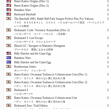
Baten Kaitos Origins (Disc 1)
Baten Kaitos Origins (Disc 2)
Battalion Wars
Backyard Baseball
The Baseball 2003: Battle Ball Park Sengen Perfect Play Pro Yakyuu
ＴＨＥ ＢＡＳＥＢＡＬＬ ２００３ バトルボールパーク宣言 パーフェクトプ
レープロ野球
Biohazard: Code: Veronica: Kanzenban (Disc 2)
バイオハザード コード：ベロニカ ～完全版～
Biohazard 3: Last Escape
バイオハザード３ ラストエスケープ
Bleach GC: Tasogare ni Mamieru Shinigami
ブリーチＧＣ 黄昏にまみえる死神
Billy Hatcher and the Giant Egg
Battalion Wars
Billy Hatcher and the Giant Egg
Bomberman Jetters
ボンバーマン ジェッターズ
Baten Kaitos: Owaranai Tsubasa to Ushinawareta Umi (Disc 1)
バテン・カイトス 終わらない翼と失われた海
Baten Kaitos: Owaranai Tsubasa to Ushinawareta Umi (Disc 2)
バテン・カイトス 終わらない翼と失われた海
Biohazard 4
バイオハザード4
Baten Kaitos: Owaranai Tsubasa to Ushinawareta Umi
バテン・カイトス 終わらない翼と失われた海
Biohazard Zero: Trial Edition