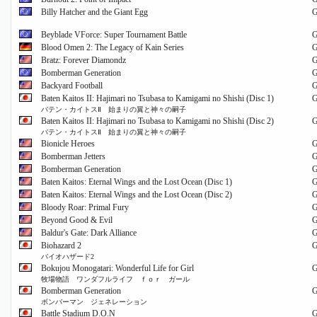
Billy Hatcher and the Giant Egg
Beyblade VForce: Super Tournament Battle
Blood Omen 2: The Legacy of Kain Series
Bratz: Forever Diamondz
Bomberman Generation
Backyard Football
Baten Kaitos II: Hajimari no Tsubasa to Kamigami no Shishi (Disc 1)
バテン・カイトスⅡ 始まりの翼と神々の嗣子
Baten Kaitos II: Hajimari no Tsubasa to Kamigami no Shishi (Disc 2)
バテン・カイトスⅡ 始まりの翼と神々の嗣子
Bionicle Heroes
Bomberman Jetters
Bomberman Generation
Baten Kaitos: Eternal Wings and the Lost Ocean (Disc 1)
Baten Kaitos: Eternal Wings and the Lost Ocean (Disc 2)
Bloody Roar: Primal Fury
Beyond Good & Evil
Baldur's Gate: Dark Alliance
Biohazard 2
バイオハザード2
Bokujou Monogatari: Wonderful Life for Girl
牧場物語 ワンダフルライフ ｆｏｒ ガール
Bomberman Generation
ボンバーマン ジェネレーション
Battle Stadium D.O.N