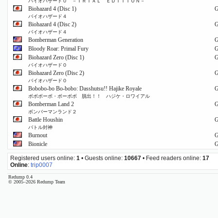
バイオハザード０ －ＴＲＩＡＬ ＥＤＩＴＩＯＮ－
Biohazard 4 (Disc 1)
バイオハザード４
Biohazard 4 (Disc 2)
バイオハザード４
Bomberman Generation
Bloody Roar: Primal Fury
Biohazard Zero (Disc 1)
バイオハザード０
Biohazard Zero (Disc 2)
バイオハザード０
Bobobo-bo Bo-bobo: Dasshutsu!! Hajike Royale
ボボボーボ・ボーボボ 脱出！！ ハジケ・ロワイアル
Bomberman Land 2
ボンバーマンランド２
Battle Houshin
バトル封神
Burnout
Bionicle
Registered users online:
1
• Guests online:
10667
• Feed readers online:
17
Online
:
trip0007
Redump 0.4
© 2005–2026 Redump Team