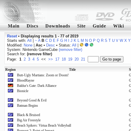
Main
Discs
Downloads
Site
Guide
Wiki
Reset
•
Displaying results 1 - 77 of 2019
Starts with:
All
|
~
A
B
C
D
E
F
G
H
I
J
K
L
M
N
O
P
Q
R
S
T
U
V
W
X
Y
Modified:
None
|
Asc
•
Desc
• Status:
All
|
System: Nintendo GameCube
(remove filter)
Search for:
(remove filter)
Page:
1
2
3
4
5
<<
>>
17
18
19
20
21
Region
Title
S
Butt-Ugly Martians: Zoom or Doom!
BloodRayne
Baldur's Gate: Dark Alliance
Bionicle
Beyond Good & Evil
Batman Begins
Black & Bruised
Big Air Freestyle
Beach Spikers: Virtua Beach Volleyball
Burnout 2: Point of Impact