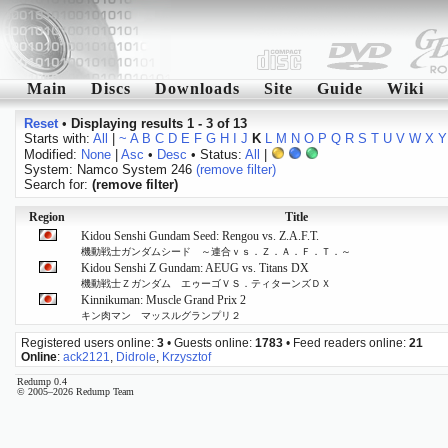
Main
Discs
Downloads
Site
Guide
Wiki
Reset
•
Displaying results 1 - 3 of 13
Starts with:
All
|
~
A
B
C
D
E
F
G
H
I
J
K
L
M
N
O
P
Q
R
S
T
U
V
W
X
Y
Modified:
None
|
Asc
•
Desc
• Status:
All
|
System: Namco System 246
(remove filter)
Search for:
(remove filter)
Region
Title
Kidou Senshi Gundam Seed: Rengou vs. Z.A.F.T.
機動戦士ガンダムシード ～連合ｖｓ．Ｚ．Ａ．Ｆ．Ｔ．～
Kidou Senshi Z Gundam: AEUG vs. Titans DX
機動戦士Ｚガンダム エゥーゴＶＳ．ティターンズＤＸ
Kinnikuman: Muscle Grand Prix 2
キン肉マン マッスルグランプリ２
Registered users online:
3
• Guests online:
1783
• Feed readers online:
21
Online
:
ack2121
,
Didrole
,
Krzysztof
Redump 0.4
© 2005–2026 Redump Team