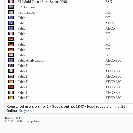
F1 World Grand Prix: Saison 2000
PSX
F29 Retaliator
PC
F9F Panther
PC
Fable
PC
Fable
XBOX
Fable
XBOX
Fable
PC
Fable
PC
Fable
PC
Fable
PC
Fable
PC
Fable Anniversary
XBOX360
Fable II
PC
Fable II
XBOX360
Fable II
XBOX360
Fable II
XBOX360
Fable III
XBOX360
Fable III
XBOX360
Fable III
XBOX360
Registered users online:
1
• Guests online:
1843
• Feed readers online:
26
Online
:
Krzysztof
Redump 0.4
© 2005–2026 Redump Team