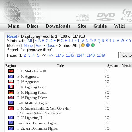
Main
Discs
Downloads
Site
Guide
Wiki
Reset
•
Displaying results 1 - 100 of 114813
Starts with:
All
|
~
A
B
C
D
E
F
G
H
I
J
K
L
M
N
O
P
Q
R
S
T
U
V
W
X
Y
Modified:
None
|
Asc
•
Desc
• Status:
All
|
Search for:
(remove filter)
Page:
1
2
3
4
5
<<
>>
1145
1146
1147
1148
1149
Region
Title
System
Versio
F-15 Strike Eagle III
PC
F-16 Aggressor
PC
F-16 Aggressor
PC
F-16 Fighting Falcon
PC
F-16 Fighting Falcon
PC
F-16 Fighting Falcon
PC
F-16 Multirole Fighter
PC
F-16 Savasan Sahin 2: Yeni Gorevler
PC
F-16 Savaşan Şahin 2: Yeni Görevler
F-22 Lightning II
PC
F-22: Air Dominance Fighter
PC
F-22: Air Dominance Fighter
PC