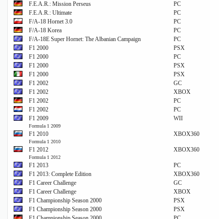
F.E.A.R.: Mission Perseus
PC
F.E.A.R.: Ultimate
PC
F/A-18 Hornet 3.0
PC
F/A-18 Korea
PC
F/A-18E Super Hornet: The Albanian Campaign
PC
F1 2000
PSX
F1 2000
PC
F1 2000
PSX
F1 2000
PSX
F1 2002
GC
F1 2002
XBOX
F1 2002
PC
F1 2002
PC
F1 2009
WII
Formula 1 2009
F1 2010
XBOX360
Formula 1 2010
F1 2012
XBOX360
Formula 1 2012
F1 2013
PC
F1 2013: Complete Edition
XBOX360
F1 Career Challenge
GC
F1 Career Challenge
XBOX
F1 Championship Season 2000
PSX
F1 Championship Season 2000
PSX
F1 Championship Season 2000
PC