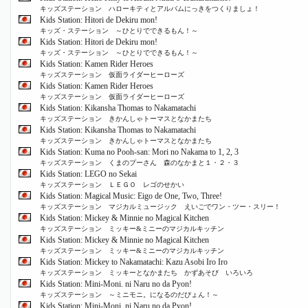
キッズステーション ハローキティとアルバムにっきをつくりましょ！
Kids Station: Hitori de Dekiru mon!
キッズ・ステーション ～ひとりでできるもん！～
Kids Station: Hitori de Dekiru mon!
キッズ・ステーション ～ひとりでできるもん！～
Kids Station: Kamen Rider Heroes
キッズステーション 仮面ライダーヒーローズ
Kids Station: Kamen Rider Heroes
キッズステーション 仮面ライダーヒーローズ
Kids Station: Kikansha Thomas to Nakamatachi
キッズステーション きかんしゃトーマスとなかまたち
Kids Station: Kikansha Thomas to Nakamatachi
キッズステーション きかんしゃトーマスとなかまたち
Kids Station: Kuma no Pooh-san: Mori no Nakama to 1, 2, 3
キッズステーション くまのプーさん 森のなかまと１・２・３
Kids Station: LEGO no Sekai
キッズステーション ＬＥＧＯ レゴのせかい
Kids Station: Magical Music: Eigo de One, Two, Three!
キッズステーション マジカルミュージック えいごでワン・ツー・スリー！
Kids Station: Mickey & Minnie no Magical Kitchen
キッズステーション ミッキー&ミニーのマジカルキッチン
Kids Station: Mickey & Minnie no Magical Kitchen
キッズステーション ミッキー&ミニーのマジカルキッチン
Kids Station: Mickey to Nakamatachi: Kazu Asobi Iro Iro
キッズステーション ミッキーとなかまたち かずあそび いろいろ
Kids Station: Mini-Moni. ni Naru no da Pyon!
キッズステーション ～ミニモニ。になるのだぴょん！～
Kids Station: Mini-Moni. ni Naru no da Pyon!