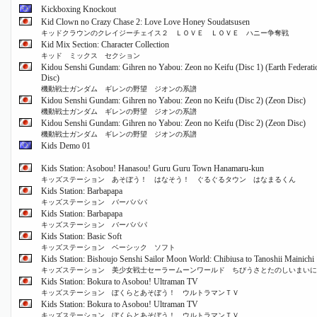
Kickboxing Knockout
Kid Clown no Crazy Chase 2: Love Love Honey Soudatsusen
キッドクラウンのクレイジーチェイス２ ＬＯＶＥ ＬＯＶＥ ハニー争奪戦
Kid Mix Section: Character Collection
キッド ミックス セクション
Kidou Senshi Gundam: Gihren no Yabou: Zeon no Keifu (Disc 1) (Earth Federati
Disc)
機動戦士ガンダム ギレンの野望 ジオンの系譜
Kidou Senshi Gundam: Gihren no Yabou: Zeon no Keifu (Disc 2) (Zeon Disc)
機動戦士ガンダム ギレンの野望 ジオンの系譜
Kidou Senshi Gundam: Gihren no Yabou: Zeon no Keifu (Disc 2) (Zeon Disc)
機動戦士ガンダム ギレンの野望 ジオンの系譜
Kids Demo 01
Kids Station: Asobou! Hanasou! Guru Guru Town Hanamaru-kun
キッズステーション あそぼう！ はなそう！ ぐるぐるタウン はなまるくん
Kids Station: Barbapapa
キッズステーション バーバパパ
Kids Station: Barbapapa
キッズステーション バーバパパ
Kids Station: Basic Soft
キッズステーション ベーシック ソフト
Kids Station: Bishoujo Senshi Sailor Moon World: Chibiusa to Tanoshii Mainichi
キッズステーション 美少女戦士セーラームーンワールド ちびうさとたのしいまいに
Kids Station: Bokura to Asobou! Ultraman TV
キッズステーション ぼくらとあそぼう！ ウルトラマンＴＶ
Kids Station: Bokura to Asobou! Ultraman TV
キッズステーション ぼくらとあそぼう！ ウルトラマンＴＶ