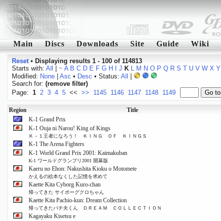
Main
Discs
Downloads
Site
Guide
Wiki
Reset
•
Displaying results 1 - 100 of 114813
Starts with:
All
|
~
A
B
C
D
E
F
G
H
I
J
K
L
M
N
O
P
Q
R
S
T
U
V
W
X
Y
Modified:
None
|
Asc
•
Desc
• Status:
All
|
Search for:
(remove filter)
Page:
1
2
3
4
5
<<
>>
1145
1146
1147
1148
1149
Region
Title
K-1 Grand Prix
K-1 Ouja ni Narou! King of Kings
Ｋ－１王者になろう！ ＫＩＮＧ ＯＦ ＫＩＮＧＳ
K-1 The Arena Fighters
K-1 World Grand Prix 2001: Kaimakuban
K-1 ワールドグランプリ2001 開幕版
Kaeru no Ehon: Nakushita Kioku o Motomete
かえるの絵本なくした記憶を求めて
Kaette Kita Cyborg Kuro-chan
帰ってきた サイボーグクロちゃん
Kaette Kita Pachio-kun: Dream Collection
帰ってきたパチ夫くん ＤＲＥＡＭ ＣＯＬＬＥＣＴＩＯＮ
Kagayaku Kisetsu e