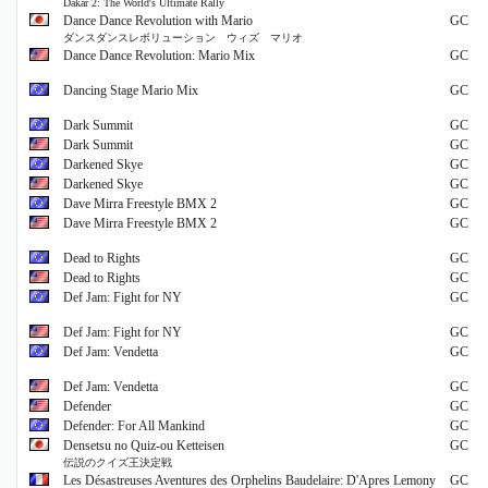
Dakar 2: The World's Ultimate Rally
Dance Dance Revolution with Mario
GC
ダンスダンスレボリューション ウィズ マリオ
Dance Dance Revolution: Mario Mix
GC
Dancing Stage Mario Mix
GC
Dark Summit
GC
Dark Summit
GC
Darkened Skye
GC
Darkened Skye
GC
Dave Mirra Freestyle BMX 2
GC
Dave Mirra Freestyle BMX 2
GC
Dead to Rights
GC
Dead to Rights
GC
Def Jam: Fight for NY
GC
Def Jam: Fight for NY
GC
Def Jam: Vendetta
GC
Def Jam: Vendetta
GC
Defender
GC
Defender: For All Mankind
GC
Densetsu no Quiz-ou Ketteisen
GC
伝説のクイズ王決定戦
Les Désastreuses Aventures des Orphelins Baudelaire: D'Apres Lemony
GC