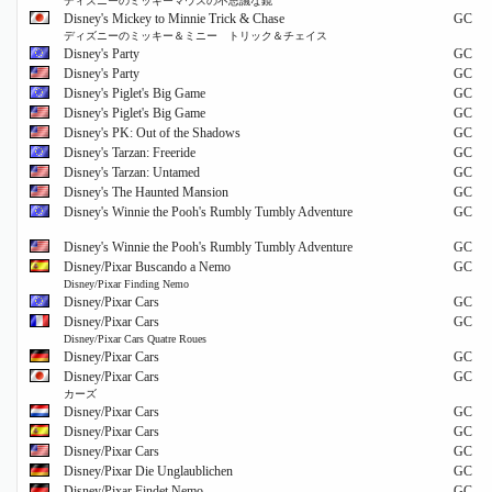
ディズニーのミッキーマウスの不思議な鏡
Disney's Mickey to Minnie Trick & Chase
GC
ディズニーのミッキー＆ミニー トリック＆チェイス
Disney's Party
GC
Disney's Party
GC
Disney's Piglet's Big Game
GC
Disney's Piglet's Big Game
GC
Disney's PK: Out of the Shadows
GC
Disney's Tarzan: Freeride
GC
Disney's Tarzan: Untamed
GC
Disney's The Haunted Mansion
GC
Disney's Winnie the Pooh's Rumbly Tumbly Adventure
GC
Disney's Winnie the Pooh's Rumbly Tumbly Adventure
GC
Disney/Pixar Buscando a Nemo
GC
Disney/Pixar Finding Nemo
Disney/Pixar Cars
GC
Disney/Pixar Cars
GC
Disney/Pixar Cars Quatre Roues
Disney/Pixar Cars
GC
Disney/Pixar Cars
GC
カーズ
Disney/Pixar Cars
GC
Disney/Pixar Cars
GC
Disney/Pixar Cars
GC
Disney/Pixar Die Unglaublichen
GC
Disney/Pixar Findet Nemo
GC