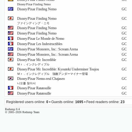
Disney/Pixar Finding Nemo
Disney/Pixar Finding Nemo
GC
Disney/Pixar Finding Nemo
GC
ファインディング・ニモ
Disney/Pixar Finding Nemo
GC
Disney/Pixar Finding Nemo
GC
Disney/Pixar Le Monde de Nemo
GC
Disney/Pixar Les Indestructibles
GC
Disney/Pixar Monsters, Inc.: Scream Arena
GC
Disney/Pixar Monsters, Inc.: Scream Arena
GC
Disney/Pixar Mr. Incredible
GC
Ｍｒ．インクレディブル
Disney/Pixar Mr. Incredible: Kyouteki Underminer Toujou
GC
Ｍｒ．インクレディブル 強敵アンダーマイナー登場
Disney/Pixar Nemo-reul Chajaseo
GC
니모를 찾아서
Disney/Pixar Ratatouille
GC
Disney/Pixar Ratatouille
GC
Registered users online:
0
• Guests online:
1695
• Feed readers online:
23
Redump 0.4
© 2005–2026 Redump Team