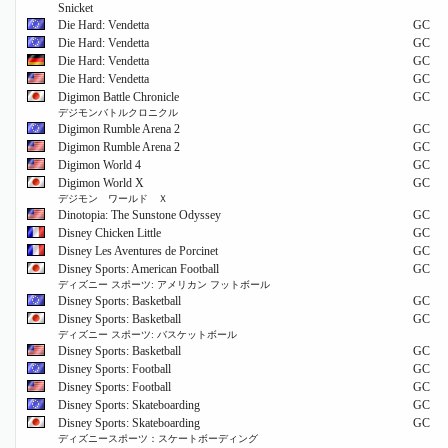
Snicket
Die Hard: Vendetta
GC
Die Hard: Vendetta
GC
Die Hard: Vendetta
GC
Die Hard: Vendetta
GC
Digimon Battle Chronicle
GC
デジモンバトルクロニクル
Digimon Rumble Arena 2
GC
Digimon Rumble Arena 2
GC
Digimon World 4
GC
Digimon World X
GC
デジモン ワールド Ｘ
Dinotopia: The Sunstone Odyssey
GC
Disney Chicken Little
GC
Disney Les Aventures de Porcinet
GC
Disney Sports: American Football
GC
ディズニー スポーツ: アメリカン フットボール
Disney Sports: Basketball
GC
Disney Sports: Basketball
GC
ディズニー スポーツ: バスケットボール
Disney Sports: Basketball
GC
Disney Sports: Football
GC
Disney Sports: Football
GC
Disney Sports: Skateboarding
GC
Disney Sports: Skateboarding
GC
ディズニースポーツ：スケートボーディング