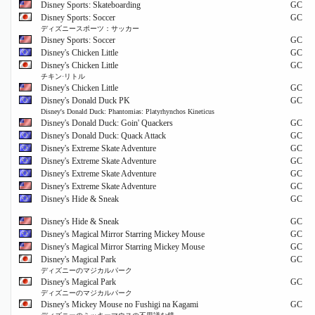
Disney Sports: Skateboarding
GC
Disney Sports: Soccer
GC
ディズニースポーツ：サッカー
Disney Sports: Soccer
GC
Disney's Chicken Little
GC
Disney's Chicken Little
GC
チキン·リトル
Disney's Chicken Little
GC
Disney's Donald Duck PK
GC
Disney's Donald Duck: Phantomias: Platyrhynchos Kineticus
Disney's Donald Duck: Goin' Quackers
GC
Disney's Donald Duck: Quack Attack
GC
Disney's Extreme Skate Adventure
GC
Disney's Extreme Skate Adventure
GC
Disney's Extreme Skate Adventure
GC
Disney's Extreme Skate Adventure
GC
Disney's Hide & Sneak
GC
Disney's Hide & Sneak
GC
Disney's Magical Mirror Starring Mickey Mouse
GC
Disney's Magical Mirror Starring Mickey Mouse
GC
Disney's Magical Park
GC
ディズニーのマジカルパーク
Disney's Magical Park
GC
ディズニーのマジカルパーク
Disney's Mickey Mouse no Fushigi na Kagami
GC