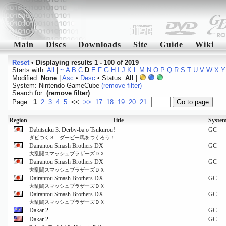
Main
Discs
Downloads
Site
Guide
Wiki
Reset
•
Displaying results 1 - 100 of 2019
Starts with:
All
|
~
A
B
C
D
E
F
G
H
I
J
K
L
M
N
O
P
Q
R
S
T
U
V
W
X
Y
Modified:
None
|
Asc
•
Desc
• Status:
All
|
System: Nintendo GameCube
(remove filter)
Search for:
(remove filter)
Page:
1
2
3
4
5
<<
>>
17
18
19
20
21
Region
Title
Syste
Dabitsuku 3: Derby-ba o Tsukurou!
GC
ダビつく３ ダービー馬をつくろう！
Dairantou Smash Brothers DX
GC
大乱闘スマッシュブラザーズＤＸ
Dairantou Smash Brothers DX
GC
大乱闘スマッシュブラザーズＤＸ
Dairantou Smash Brothers DX
GC
大乱闘スマッシュブラザーズＤＸ
Dairantou Smash Brothers DX
GC
大乱闘スマッシュブラザーズＤＸ
Dakar 2
GC
Dakar 2
GC