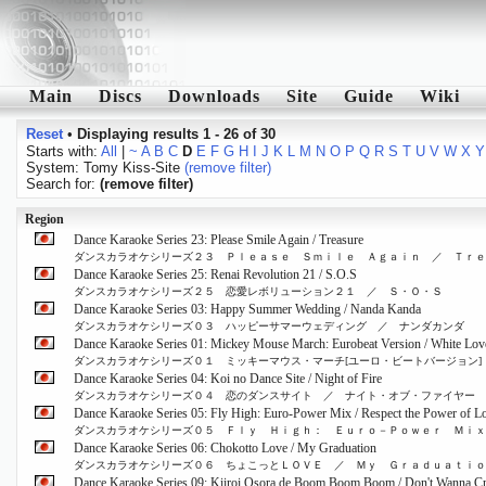
Main
Discs
Downloads
Site
Guide
Wiki
Reset
•
Displaying results 1 - 26 of 30
Starts with:
All
|
~
A
B
C
D
E
F
G
H
I
J
K
L
M
N
O
P
Q
R
S
T
U
V
W
X
Y
System: Tomy Kiss-Site
(remove filter)
Search for:
(remove filter)
Region
Dance Karaoke Series 23: Please Smile Again / Treasure
ダンスカラオケシリーズ２３ Ｐｌｅａｓｅ Ｓｍｉｌｅ Ａｇａｉｎ ／ Ｔｒｅ
Dance Karaoke Series 25: Renai Revolution 21 / S.O.S
ダンスカラオケシリーズ２５ 恋愛レボリューション２１ ／ Ｓ・Ｏ・Ｓ
Dance Karaoke Series 03: Happy Summer Wedding / Nanda Kanda
ダンスカラオケシリーズ０３ ハッピーサマーウェディング ／ ナンダカンダ
Dance Karaoke Series 01: Mickey Mouse March: Eurobeat Version / White Lov
ダンスカラオケシリーズ０１ ミッキーマウス・マーチ[ユーロ・ビートバージョン]
Dance Karaoke Series 04: Koi no Dance Site / Night of Fire
ダンスカラオケシリーズ０４ 恋のダンスサイト ／ ナイト・オブ・ファイヤー
Dance Karaoke Series 05: Fly High: Euro-Power Mix / Respect the Power of L
ダンスカラオケシリーズ０５ Ｆｌｙ Ｈｉｇｈ： Ｅｕｒｏ－Ｐｏｗｅｒ Ｍｉｘ
Dance Karaoke Series 06: Chokotto Love / My Graduation
ダンスカラオケシリーズ０６ ちょこっとＬＯＶＥ ／ Ｍｙ Ｇｒａｄｕａｔｉｏ
Dance Karaoke Series 09: Kiiroi Osora de Boom Boom Boom / Don't Wanna C