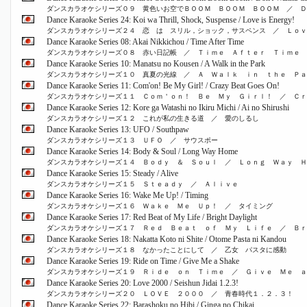
ダンスカラオケシリーズ０９ 黄色いお空でＢＯＯＭ ＢＯＯＭ ＢＯＯＭ ／ Ｄ
Dance Karaoke Series 24: Koi wa Thrill, Shock, Suspense / Love is Energy!
ダンスカラオケシリーズ２４ 恋 は スリル，ショック，サスペンス ／ Ｌｏｖ
Dance Karaoke Series 08: Akai Nikkichou / Time After Time
ダンスカラオケシリーズ０８ 赤い日記帳 ／ Ｔｉｍｅ Ａｆｔｅｒ Ｔｉｍｅ
Dance Karaoke Series 10: Manatsu no Kousen / A Walk in the Park
ダンスカラオケシリーズ１０ 真夏の光線 ／ Ａ Ｗａｌｋ ｉｎ ｔｈｅ Ｐａ
Dance Karaoke Series 11: Com'on! Be My Girl! / Crazy Beat Goes On!
ダンスカラオケシリーズ１１ Ｃｏｍ＇ｏｎ！ Ｂｅ Ｍｙ Ｇｉｒｌ！ ／ Ｃｒ
Dance Karaoke Series 12: Kore ga Watashi no Ikiru Michi / Ai no Shirushi
ダンスカラオケシリーズ１２ これが私の生きる道 ／ 愛のしるし
Dance Karaoke Series 13: UFO / Southpaw
ダンスカラオケシリーズ１３ ＵＦＯ ／ サウスポー
Dance Karaoke Series 14: Body & Soul / Long Way Home
ダンスカラオケシリーズ１４ Ｂｏｄｙ ＆ Ｓｏｕｌ ／ Ｌｏｎｇ Ｗａｙ 
Dance Karaoke Series 15: Steady / Alive
ダンスカラオケシリーズ１５ Ｓｔｅａｄｙ ／ Ａｌｉｖｅ
Dance Karaoke Series 16: Wake Me Up! / Timing
ダンスカラオケシリーズ１６ Ｗａｋｅ Ｍｅ Ｕｐ！ ／ タイミング
Dance Karaoke Series 17: Red Beat of My Life / Bright Daylight
ダンスカラオケシリーズ１７ Ｒｅｄ Ｂｅａｔ ｏｆ Ｍｙ Ｌｉｆｅ ／ Ｂｒ
Dance Karaoke Series 18: Nakatta Koto ni Shite / Otome Pasta ni Kandou
ダンスカラオケシリーズ１８ なかったことにして ／ 乙女 パスタに感動
Dance Karaoke Series 19: Ride on Time / Give Me a Shake
ダンスカラオケシリーズ１９ Ｒｉｄｅ ｏｎ Ｔｉｍｅ ／ Ｇｉｖｅ Ｍｅ ａ
Dance Karaoke Series 20: Love 2000 / Seishun Jidai 1.2.3!
ダンスカラオケシリーズ２０ ＬＯＶＥ ２０００ ／ 青春時代１．２．３！
Dance Karaoke Series 22: Barashoku no Hibi / Ginga no Chikai