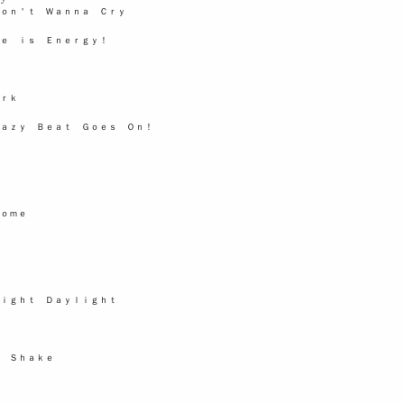
ｏｎ＇ｔ Ｗａｎｎａ Ｃｒｙ
ｅ ｉｓ Ｅｎｅｒｇｙ！
ｒｋ
ａｚｙ Ｂｅａｔ Ｇｏｅｓ Ｏｎ！
Ｈｏｍｅ
ｉｇｈｔ Ｄａｙｌｉｇｈｔ
 Ｓｈａｋｅ