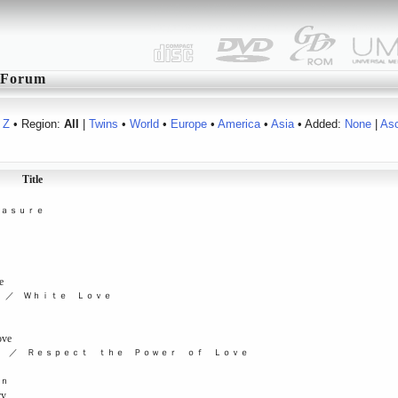
Forum
Z
• Region:
All
|
Twins
•
World
•
Europe
•
America
•
Asia
• Added:
None
|
As
Title
ａｓｕｒｅ
e
 ／ Ｗｈｉｔｅ Ｌｏｖｅ
ove
 ／ Ｒｅｓｐｅｃｔ ｔｈｅ Ｐｏｗｅｒ ｏｆ Ｌｏｖｅ
ｎ
ry