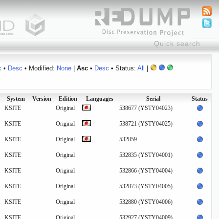
c
•
Desc
• Modified:
None
|
Asc
•
Desc
• Status:
All
|
System
Version
Edition
Languages
Serial
Status
KSITE
Original
538677 (YSTY04023)
KSITE
Original
538721 (YSTY04025)
KSITE
Original
532859
KSITE
Original
532835 (YSTY04001)
KSITE
Original
532866 (YSTY04004)
KSITE
Original
532873 (YSTY04005)
KSITE
Original
532880 (YSTY04006)
KSITE
Original
532927 (YSTY04009)