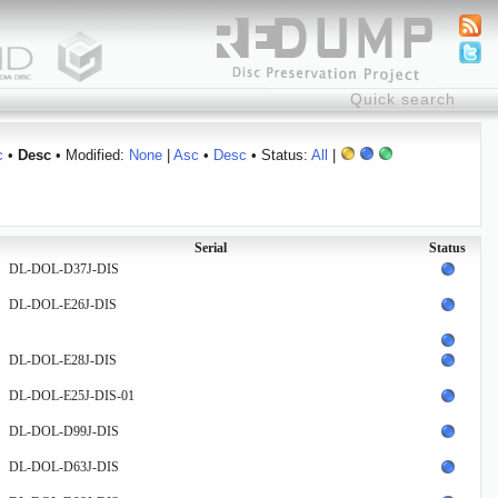
c
•
Desc
• Modified:
None
|
Asc
•
Desc
• Status:
All
|
Serial
Status
DL-DOL-D37J-DIS
DL-DOL-E26J-DIS
DL-DOL-E28J-DIS
DL-DOL-E25J-DIS-01
DL-DOL-D99J-DIS
DL-DOL-D63J-DIS