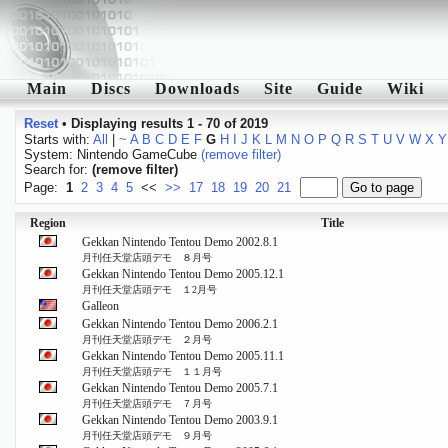
Main
Discs
Downloads
Site
Guide
Wiki
Reset
•
Displaying results 1 - 70 of 2019
Starts with:
All
|
~
A
B
C
D
E
F
G
H
I
J
K
L
M
N
O
P
Q
R
S
T
U
V
W
X
Y
System: Nintendo GameCube
(remove filter)
Search for:
(remove filter)
Page:
1
2
3
4
5
<<
>>
17
18
19
20
21
Region
Title
Gekkan Nintendo Tentou Demo 2002.8.1
月刊任天堂店頭デモ ８月号
Gekkan Nintendo Tentou Demo 2005.12.1
月刊任天堂店頭デモ １2月号
Galleon
Gekkan Nintendo Tentou Demo 2006.2.1
月刊任天堂店頭デモ ２月号
Gekkan Nintendo Tentou Demo 2005.11.1
月刊任天堂店頭デモ １１月号
Gekkan Nintendo Tentou Demo 2005.7.1
月刊任天堂店頭デモ ７月号
Gekkan Nintendo Tentou Demo 2003.9.1
月刊任天堂店頭デモ ９月号