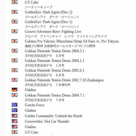
GT Cube
ジーティーキューブ
GoldenEye: Dark Agent (Disc 2)
ゴールデンアイ ダーク・エージェント
GoldenEye: Dark Agent (Disc 1)
ゴールデンアイ ダーク・エージェント
Groove Adventure Rave: Fighting Live
グルーヴ アドベンチャー レイヴ ファイティングライブ
Gekitou Pro Yakyuu: Mizushima Shinji All Stars vs. Pro Yakyuu
激闘プロ野球 水島新司オールスターズ VS プロ野球
Gekkan Nintendo Tentou Demo 2004.5.1
月刊任天堂店頭デモ ５月号
Gekkan Nintendo Tentou Demo 2004.1.1
月刊任天堂店頭デモ １月号
Gekkan Nintendo Tentou Demo 2002.6.1
月刊任天堂店頭デモ ６月号
Gekkan Nintendo Tentou Demo 2002.7.10 Zoukangou
月刊任天堂店頭デモ ７月増刊号
Gladius
Gekkan Nintendo Tentou Demo 2004.7.1
月刊任天堂店頭デモ ７月号
Gotcha Force
Gladius
Goblin Commander: Unleash the Horde
Grooverider: Slot Car Thunder
Gladius
GT Cube