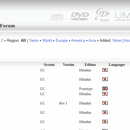
Forum
Z
• Region:
All
|
Twins
•
World
•
Europe
•
America
•
Asia
• Added:
None
|
As
System
Version
Edition
Languages
GC
Hibaihin
GC
Hibaihin
GC
Prototype
GC
Hibaihin
GC
Rev 1
Hibaihin
GC
Hibaihin
GC
Hibaihin