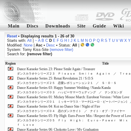
Main
Discs
Downloads
Site
Guide
Wiki
Reset
•
Displaying results 1 - 26 of 30
Starts with:
All
|
~
A
B
C
D
E
F
G
H
I
J
K
L
M
N
O
P
Q
R
S
T
U
V
W
X
Y
Modified:
None
|
Asc
•
Desc
• Status:
All
|
System: Tomy Kiss-Site
(remove filter)
Search for:
(remove filter)
Region
Title
Dance Karaoke Series 23: Please Smile Again / Treasure
ダンスカラオケシリーズ２３ Ｐｌｅａｓｅ Ｓｍｉｌｅ Ａｇａｉｎ ／ Ｔｒｅａ
Dance Karaoke Series 25: Renai Revolution 21 / S.O.S
ダンスカラオケシリーズ２５ 恋愛レボリューション２１ ／ Ｓ・Ｏ・Ｓ
Dance Karaoke Series 03: Happy Summer Wedding / Nanda Kanda
ダンスカラオケシリーズ０３ ハッピーサマーウェディング ／ ナンダカンダ
Dance Karaoke Series 01: Mickey Mouse March: Eurobeat Version / White Love
ダンスカラオケシリーズ０１ ミッキーマウス・マーチ[ユーロ・ビートバージョン] 
Dance Karaoke Series 04: Koi no Dance Site / Night of Fire
ダンスカラオケシリーズ０４ 恋のダンスサイト ／ ナイト・オブ・ファイヤー
Dance Karaoke Series 05: Fly High: Euro-Power Mix / Respect the Power of Lov
ダンスカラオケシリーズ０５ Ｆｌｙ Ｈｉｇｈ： Ｅｕｒｏ－Ｐｏｗｅｒ Ｍｉｘ 
ｆ Ｌｏｖｅ
Dance Karaoke Series 06: Chokotto Love / My Graduation