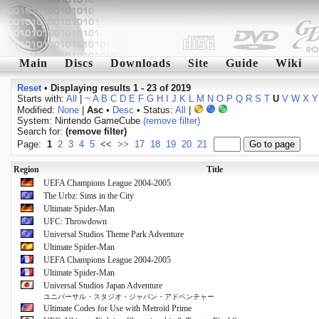
Main
Discs
Downloads
Site
Guide
Wiki
Reset
•
Displaying results 1 - 23 of 2019
Starts with:
All
|
~
A
B
C
D
E
F
G
H
I
J
K
L
M
N
O
P
Q
R
S
T
U
V
W
X
Y
Modified:
None
|
Asc
•
Desc
• Status:
All
|
System: Nintendo GameCube
(remove filter)
Search for:
(remove filter)
Page:
1
2
3
4
5
<<
>>
17
18
19
20
21
Region
Title
UEFA Champions League 2004-2005
The Urbz: Sims in the City
Ultimate Spider-Man
UFC: Throwdown
Universal Studios Theme Park Adventure
Ultimate Spider-Man
UEFA Champions League 2004-2005
Ultimate Spider-Man
Universal Studios Japan Adventure
ユニバーサル・スタジオ・ジャパン・アドベンチャー
Ultimate Codes for Use with Metroid Prime