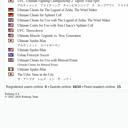
UFC: Ultimate Fighting Championship 2: Tapout: Final Spec
アルティメット ファイティング チャンピオンシップ ２ タップアウト ファイ
Ultimate Cheats für The Legend of Zelda: The Wind Waker
Ultimate Cheats für Splinter Cell
Ultimate Cheats for Use with The Legend of Zelda: The Wind Waker
Ultimate Codes for Use with Tom Clancy's Splinter Cell
UFC: Throwdown
Ultimate Muscle: Legends vs. New Generation
Ultimate Spider-Man
アルティメット スパイダーマン
Ultimate Spider-Man
Urban Freestyle Soccer
Ultimate Cheats for Use with Metroid Prime
Ultimate Cheats for Metroid Prime
Ultimate Spider-Man
The Urbz: Sims in the City
ザ・アーブズ シムズ・イン・ザ・シティ
Registered users online:
0
• Guests online:
6834
• Feed readers online:
15
Redump 0.4
© 2005–2026 Redump Team