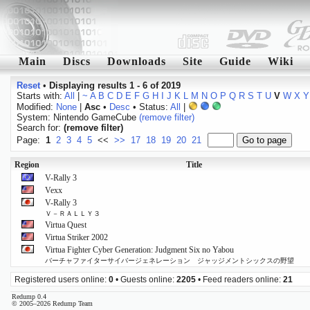
Main
Discs
Downloads
Site
Guide
Wiki
Reset
•
Displaying results 1 - 6 of 2019
Starts with:
All
|
~
A
B
C
D
E
F
G
H
I
J
K
L
M
N
O
P
Q
R
S
T
U
V
W
X
Y
Modified:
None
|
Asc
•
Desc
• Status:
All
|
System: Nintendo GameCube
(remove filter)
Search for:
(remove filter)
Page:
1
2
3
4
5
<<
>>
17
18
19
20
21
Region
Title
V-Rally 3
Vexx
V-Rally 3
Ｖ－ＲＡＬＬＹ３
Virtua Quest
Virtua Striker 2002
Virtua Fighter Cyber Generation: Judgment Six no Yabou
バーチャファイターサイバージェネレーション ジャッジメントシックスの野望
Registered users online:
0
• Guests online:
2205
• Feed readers online:
21
Redump 0.4
© 2005–2026 Redump Team